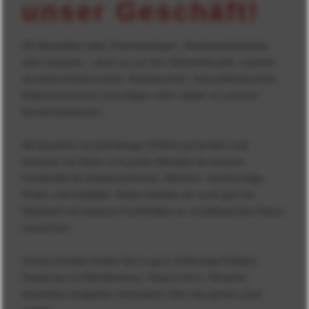
unser Geschäft!
Ob Baustellen oder Chemieanlagen, Handwerksbetriebe
oder Industrie – wenn es um Ihre Sicherheit geht, machen
wir keine Kompromisse. Arbeitsschutz, Gesundheitsschutz,
Explosionsschutz und einiges mehr zählen zu unseren
Kernkompetenzen.
Als Experten mit jahrelanger Erfahrung beraten und
betreuen wir kleine und große Betriebe als externe
Fachkräfte für Arbeitssicherheit, SiGeKos, Sachkundige,
Prüfer und Ausbilder. Dabei arbeiten wir auch gern im
Netzwerk mit weiteren Fachkräften im norddeutschen Raum
zusammen.
Unsere Kunden finden Sie in ganz Schleswig-Holstein,
Hamburg und Mecklenburg- Vorpommern. Einzelne
besondere Aufgaben sind jedoch über das ganze Land